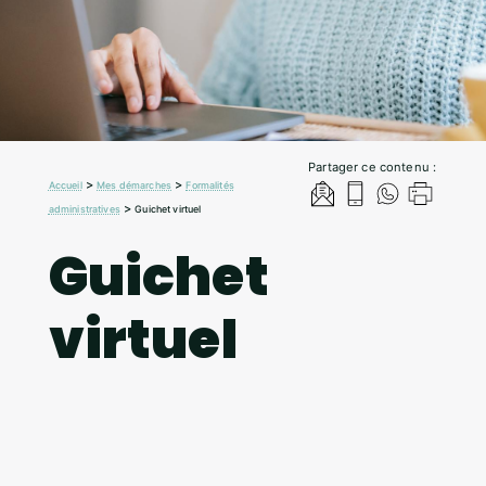
Partager ce contenu :
>
>
Accueil
Mes démarches
Formalités
>
administratives
Guichet virtuel
Guichet
virtuel