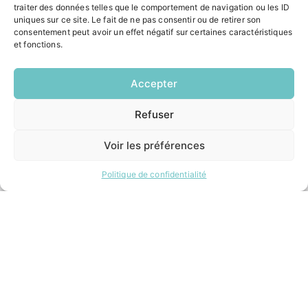
Contacter la mairie
traiter des données telles que le comportement de navigation ou les ID
Pôle santé
uniques sur ce site. Le fait de ne pas consentir ou de retirer son
Le Saucatais
consentement peut avoir un effet négatif sur certaines caractéristiques
et fonctions.
Formalités administratives
Restauration scolaire
Demander un composteur
Accepter
Refuser
EN
INFORMATIONS LÉGALES
1 CLIC
Mentions légales
Voir les préférences
Politique de confidentialité
Plan du site
Politique de confidentialité
ESPACE MUNICIPALITÉ
Contacter la mairie
Pôle santé
Le Saucatais