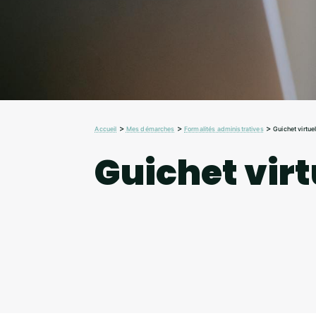
>
>
>
Accueil
Mes démarches
Formalités administratives
Guichet virtue
Guichet virt