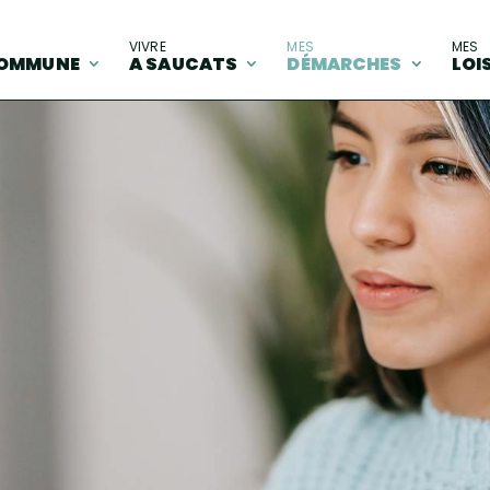
A
VIVRE
MES
MES
OMMUNE
A SAUCATS
DÉMARCHES
LOI