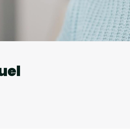
l
uel