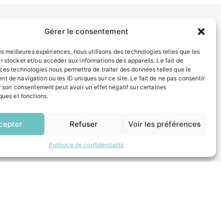
Gérer le consentement
INFORMATIONS LÉGALES
les meilleures expériences, nous utilisons des technologies telles que les
Mentions légales
r stocker et/ou accéder aux informations des appareils. Le fait de
Politique de confidentialité
 ces technologies nous permettra de traiter des données telles que le
Plan du site
t de navigation ou les ID uniques sur ce site. Le fait de ne pas consentir
r son consentement peut avoir un effet négatif sur certaines
ques et fonctions.
ESPACE MUNICIPALITÉ
EN
1 CLIC
cepter
Refuser
Voir les préférences
Politique de confidentialité
 un composteur