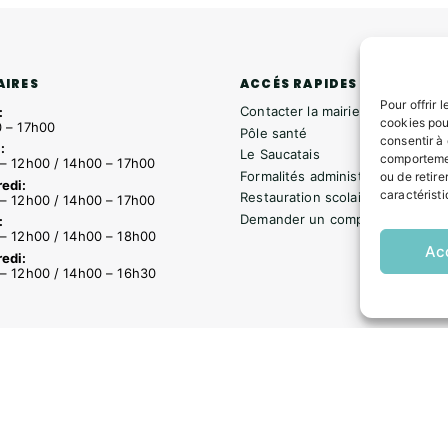
ACCÉS RAPIDES
AIRES
Pour offrir 
Contacter la mairie
:
cookies pou
 – 17h00
Pôle santé
consentir à
:
Le Saucatais
comportemen
– 12h00 / 14h00 – 17h00
Formalités administratives
ou de retire
edi:
caractéristi
Restauration scolaire
– 12h00 / 14h00 – 17h00
Demander un composteur
:
– 12h00 / 14h00 – 18h00
Ac
edi:
– 12h00 / 14h00 – 16h30
s
Formalités administratives
Restauration scolaire
Demander