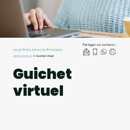
Partager ce contenu :
>
>
Accueil
Mes démarches
Formalités
>
administratives
Guichet virtuel
Guichet
virtuel