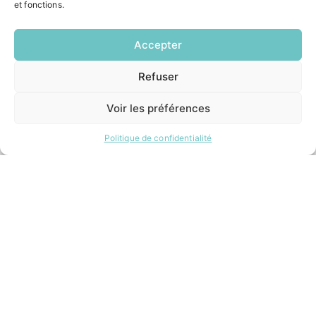
Restauration scolaire
et fonctions.
Demander un composteur
Accepter
INFORMATIONS LÉGALES
Refuser
EN
Mentions légales
1 CLIC
Politique de confidentialité
Voir les préférences
Plan du site
Politique de confidentialité
ESPACE MUNICIPALITÉ
Contacter la mairie
Pôle santé
Le Saucatais
Formalités administratives
Restauration scolaire
Demander un composteur