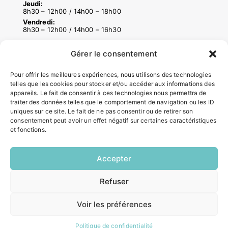
Jeudi:
8h30 – 12h00 / 14h00 – 18h00
Vendredi:
8h30 – 12h00 / 14h00 – 16h30
Gérer le consentement
ACCÉS RAPIDES
Pour offrir les meilleures expériences, nous utilisons des technologies
Contacter la mairie
telles que les cookies pour stocker et/ou accéder aux informations des
Pôle santé
appareils. Le fait de consentir à ces technologies nous permettra de
Le Saucatais
traiter des données telles que le comportement de navigation ou les ID
uniques sur ce site. Le fait de ne pas consentir ou de retirer son
Formalités administratives
consentement peut avoir un effet négatif sur certaines caractéristiques
Restauration scolaire
et fonctions.
Demander un composteur
Accepter
INFORMATIONS LÉGALES
Refuser
EN
Mentions légales
1 CLIC
Politique de confidentialité
Voir les préférences
Plan du site
Politique de confidentialité