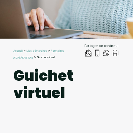
Partager ce contenu :
>
>
Accueil
Mes démarches
Formalités
>
administratives
Guichet virtuel
Guichet
virtuel