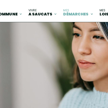
A
VIVRE
MES
MES
OMMUNE
A SAUCATS
DÉMARCHES
LOI