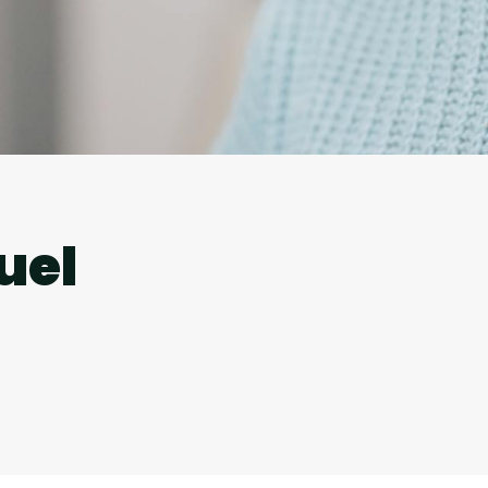
l
uel