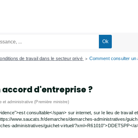
onditions de travail dans le secteur privé
Comment consulter un a
>
accord d'entreprise ?
le et administrative (Première ministre)
ence">est consultable</span> sur internet, sur le lieu de travail et
ref="https://www.saucats.fr/demarches/demarches-administratives/g
rches-administratives/guichet-virtuel/?xml=R61010">DDETSPP</a>