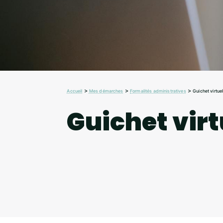
>
>
>
Accueil
Mes démarches
Formalités administratives
Guichet virtue
Guichet virt