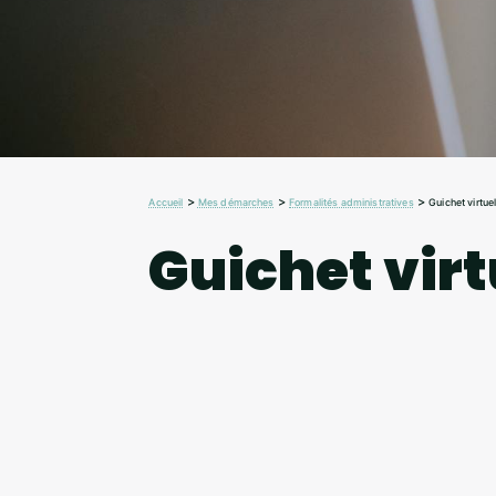
>
>
>
Accueil
Mes démarches
Formalités administratives
Guichet virtue
Guichet virt