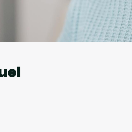
l
uel