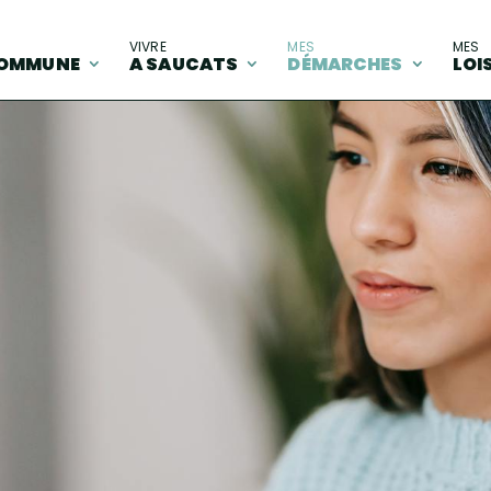
A
VIVRE
MES
MES
OMMUNE
A SAUCATS
DÉMARCHES
LOI