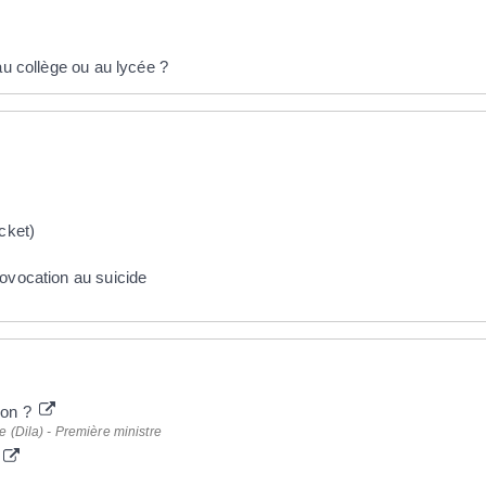
au collège ou au lycée ?
cket)
rovocation au suicide
ion ?
ve (Dila) - Première ministre
s