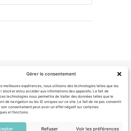
Gérer le consentement
INFORMATIONS LÉGALES
les meilleures expériences, nous utilisons des technologies telles que les
Mentions légales
r stocker et/ou accéder aux informations des appareils. Le fait de
 ces technologies nous permettra de traiter des données telles que le
Politique de confidentialité
t de navigation ou les ID uniques sur ce site. Le fait de ne pas consentir
Plan du site
r son consentement peut avoir un effet négatif sur certaines
ques et fonctions.
EN
ESPACE MUNICIPALITÉ
1 CLIC
cepter
Refuser
Voir les préférences