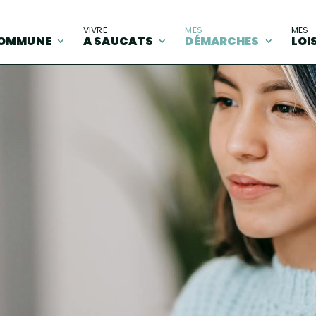
A
VIVRE
MES
MES
OMMUNE
A SAUCATS
DÉMARCHES
LOI