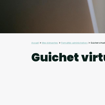
>
>
>
Accueil
Mes démarches
Formalités administratives
Guichet virtue
Guichet virt