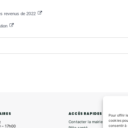
des revenus de 2022
ation
ACCÉS RAPIDES
AIRES
Pour offrir 
cookies pou
Contacter la mairie
:
consentir à
 – 17h00
Pôle santé