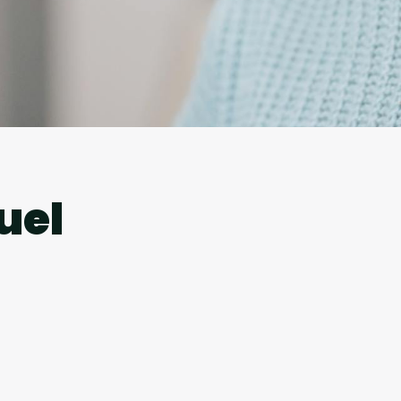
l
uel