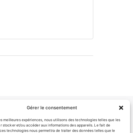
Gérer le consentement
INFORMATIONS LÉGALES
les meilleures expériences, nous utilisons des technologies telles que les
r stocker et/ou accéder aux informations des appareils. Le fait de
Mentions légales
 ces technologies nous permettra de traiter des données telles que le
Politique de confidentialité