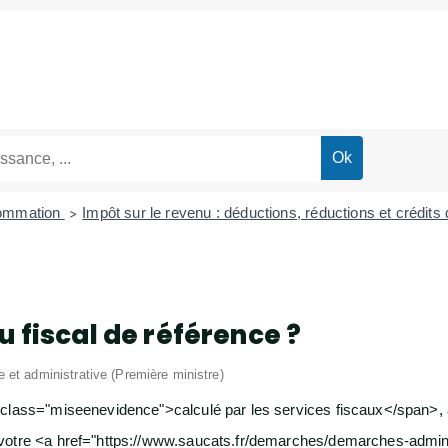
sommation
Impôt sur le revenu : déductions, réductions et crédits
>
u fiscal de référence ?
le et administrative (Première ministre)
 class="miseenevidence">calculé par les services fiscaux</span>, 
votre <a href="https://www.saucats.fr/demarches/demarches-admini