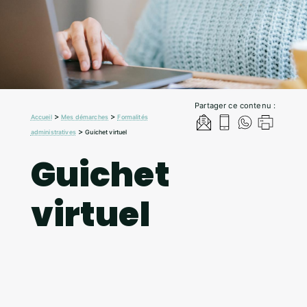
Partager ce contenu :
>
>
Accueil
Mes démarches
Formalités
>
administratives
Guichet virtuel
Guichet
virtuel