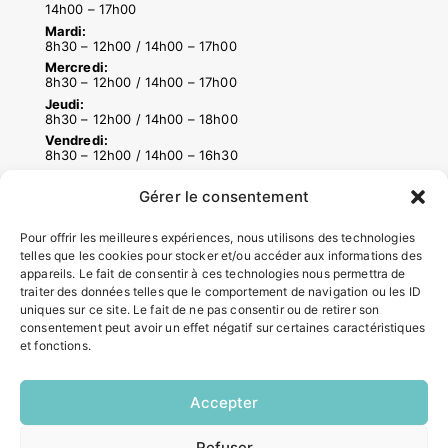
14h00 – 17h00
Mardi:
8h30 – 12h00 / 14h00 – 17h00
Mercredi:
8h30 – 12h00 / 14h00 – 17h00
Jeudi:
8h30 – 12h00 / 14h00 – 18h00
Vendredi:
8h30 – 12h00 / 14h00 – 16h30
Gérer le consentement
ACCÉS RAPIDES
Pour offrir les meilleures expériences, nous utilisons des technologies
Contacter la mairie
telles que les cookies pour stocker et/ou accéder aux informations des
Pôle santé
appareils. Le fait de consentir à ces technologies nous permettra de
traiter des données telles que le comportement de navigation ou les ID
Le Saucatais
uniques sur ce site. Le fait de ne pas consentir ou de retirer son
Formalités administratives
consentement peut avoir un effet négatif sur certaines caractéristiques
Restauration scolaire
et fonctions.
Demander un composteur
Accepter
INFORMATIONS LÉGALES
EN
Refuser
1 CLIC