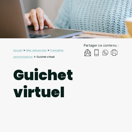
Partager ce contenu :
>
>
Accueil
Mes démarches
Formalités
>
administratives
Guichet virtuel
Guichet
virtuel