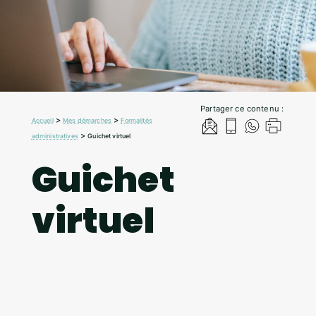
Partager ce contenu :
>
>
Accueil
Mes démarches
Formalités
>
administratives
Guichet virtuel
Guichet
virtuel