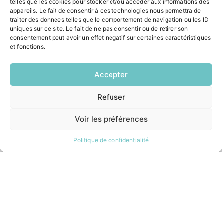
telles que les cookies pour stocker et/ou accéder aux informations des
Pôle santé
appareils. Le fait de consentir à ces technologies nous permettra de
Le Saucatais
traiter des données telles que le comportement de navigation ou les ID
Formalités administratives
uniques sur ce site. Le fait de ne pas consentir ou de retirer son
Restauration scolaire
consentement peut avoir un effet négatif sur certaines caractéristiques
Demander un composteur
et fonctions.
Accepter
INFORMATIONS LÉGALES
Mentions légales
Refuser
EN
1 CLIC
Politique de confidentialité
Plan du site
Voir les préférences
Politique de confidentialité
ESPACE MUNICIPALITÉ
Contacter la mairie
Pôle santé
Le Saucatais
Formalités administratives
Restauration scolaire