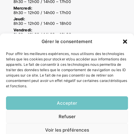
8h30 – 12h00 / 14h00 – 17h00
Mercredi:
8h30 – 12h00 / 14h00 – 17h00
Jeudi:
8h30 – 12h00 / 14h00 – 18h00
Vendredi:
8h30 – 12h00 / 14h00 – 16h30
Gérer le consentement
ACCÉS RAPIDES
Pour offrir les meilleures expériences, nous utilisons des technologies
telles que les cookies pour stocker et/ou accéder aux informations des
Contacter la mairie
appareils. Le fait de consentir à ces technologies nous permettra de
Pôle santé
traiter des données telles que le comportement de navigation ou les ID
uniques sur ce site. Le fait de ne pas consentir ou de retirer son
Le Saucatais
consentement peut avoir un effet négatif sur certaines caractéristiques
Formalités administratives
et fonctions.
Restauration scolaire
Demander un composteur
Accepter
INFORMATIONS LÉGALES
Refuser
EN
1 CLIC
Mentions légales
Voir les préférences
Politique de confidentialité