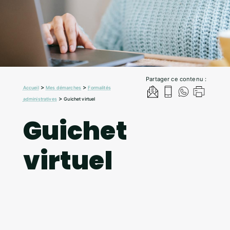
Partager ce contenu :
>
>
Accueil
Mes démarches
Formalités
>
administratives
Guichet virtuel
Guichet
virtuel