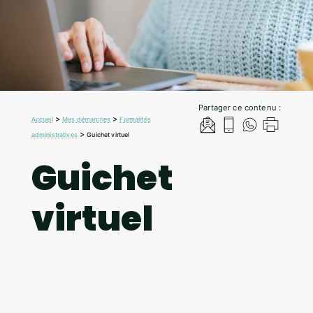
Partager ce contenu :
>
>
Accueil
Mes démarches
Formalités
>
administratives
Guichet virtuel
Guichet
virtuel