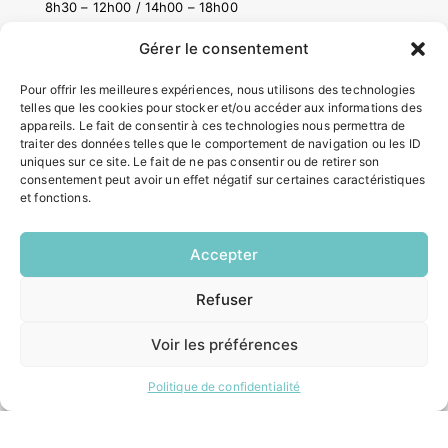
8h30 – 12h00 / 14h00 – 18h00
Vendredi:
8h30 – 12h00 / 14h00 – 16h30
Gérer le consentement
Pour offrir les meilleures expériences, nous utilisons des technologies
telles que les cookies pour stocker et/ou accéder aux informations des
ACCÉS RAPIDES
appareils. Le fait de consentir à ces technologies nous permettra de
Contacter la mairie
traiter des données telles que le comportement de navigation ou les ID
Pôle santé
uniques sur ce site. Le fait de ne pas consentir ou de retirer son
consentement peut avoir un effet négatif sur certaines caractéristiques
Le Saucatais
et fonctions.
Formalités administratives
Restauration scolaire
Demander un composteur
Accepter
Refuser
EN
INFORMATIONS LÉGALES
1 CLIC
Voir les préférences
Mentions légales
Politique de confidentialité
Politique de confidentialité
Plan du site