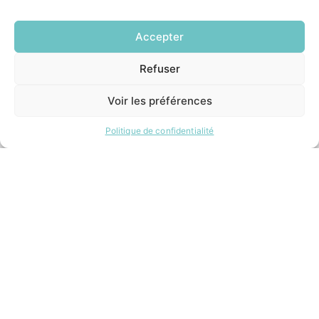
Demander un composteur
Accepter
INFORMATIONS LÉGALES
Refuser
EN
Mentions légales
1 CLIC
Politique de confidentialité
Voir les préférences
Plan du site
Politique de confidentialité
ESPACE MUNICIPALITÉ
Contacter la mairie
Pôle santé
Le Saucatais
Formalités administratives
Restauration scolaire
Demander un composteur