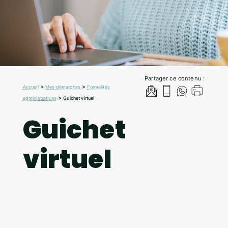
Partager ce contenu :
>
>
Accueil
Mes démarches
Formalités
>
administratives
Guichet virtuel
Guichet
virtuel