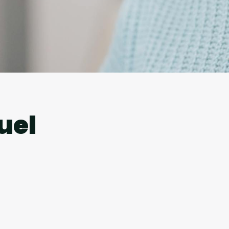
l
uel