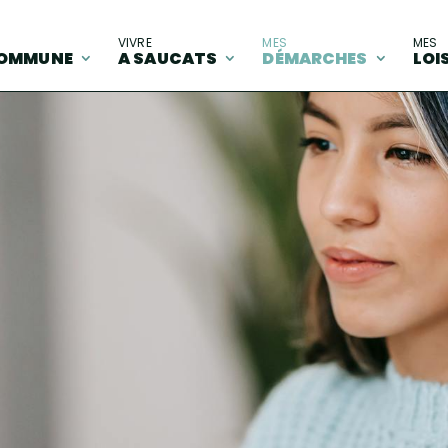
A
VIVRE
MES
MES
OMMUNE
A SAUCATS
DÉMARCHES
LOI