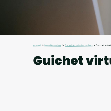
>
>
>
Accueil
Mes démarches
Formalités administratives
Guichet virtue
Guichet virt