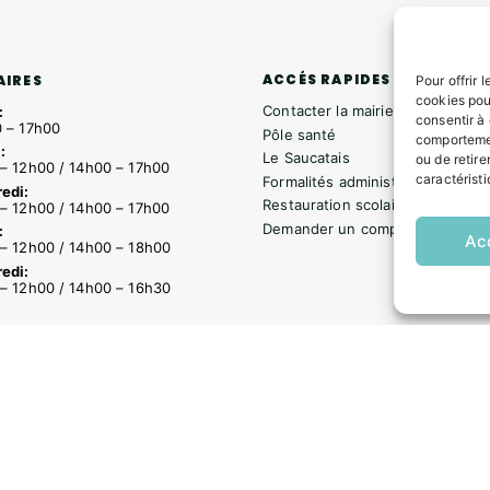
ACCÉS RAPIDES
AIRES
Pour offrir 
cookies pou
Contacter la mairie
:
consentir à
 – 17h00
Pôle santé
comportemen
:
Le Saucatais
ou de retire
– 12h00 / 14h00 – 17h00
caractéristi
Formalités administratives
edi:
Restauration scolaire
– 12h00 / 14h00 – 17h00
Demander un composteur
:
Ac
– 12h00 / 14h00 – 18h00
edi:
– 12h00 / 14h00 – 16h30
s
Formalités administratives
Restauration scolaire
Demander