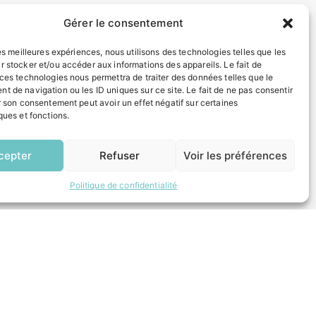
Gérer le consentement
INFORMATIONS LÉGALES
les meilleures expériences, nous utilisons des technologies telles que les
r stocker et/ou accéder aux informations des appareils. Le fait de
Mentions légales
 ces technologies nous permettra de traiter des données telles que le
Politique de confidentialité
t de navigation ou les ID uniques sur ce site. Le fait de ne pas consentir
Plan du site
r son consentement peut avoir un effet négatif sur certaines
ques et fonctions.
EN
ESPACE MUNICIPALITÉ
1 CLIC
cepter
Refuser
Voir les préférences
Politique de confidentialité
 un composteur