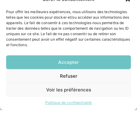
Le Saucatais
Formalités administratives
Pour offrir les meilleures expériences, nous utilisons des technologies
Restauration scolaire
telles que les cookies pour stocker et/ou accéder aux informations des
Demander un composteur
appareils. Le fait de consentir à ces technologies nous permettra de
traiter des données telles que le comportement de navigation ou les ID
uniques sur ce site. Le fait de ne pas consentir ou de retirer son
consentement peut avoir un effet négatif sur certaines caractéristiques
INFORMATIONS LÉGALES
et fonctions.
Mentions légales
Politique de confidentialité
Accepter
Plan du site
Refuser
EN
1 CLIC
ESPACE MUNICIPALITÉ
Voir les préférences
Politique de confidentialité
Contacter la mairie
Pôle santé
Le Saucatais
Formalités administratives
Restauration scolaire
Demander un composteur