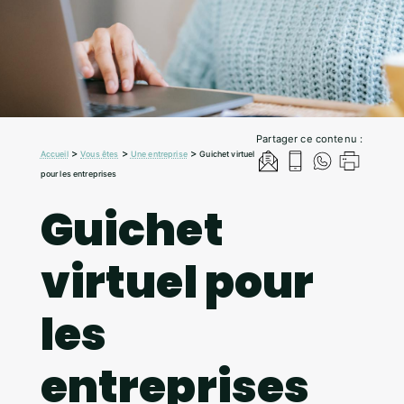
Partager ce contenu :
>
>
>
Accueil
Vous êtes
Une entreprise
Guichet virtuel
pour les entreprises
Guichet
virtuel pour
les
entreprises