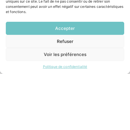
Jeudi:
uniques sur ce site. Le fait de ne pas consentir ou de retirer son
8h30 – 12h00 / 14h00 – 18h00
consentement peut avoir un effet négatif sur certaines caractéristiques
et fonctions.
Vendredi:
8h30 – 12h00 / 14h00 – 16h30
Accepter
ACCÉS RAPIDES
Refuser
EN
Contacter la mairie
1 CLIC
Pôle santé
Voir les préférences
Le Saucatais
Formalités administratives
Politique de confidentialité
Restauration scolaire
Demander un composteur
INFORMATIONS LÉGALES
Mentions légales
Politique de confidentialité
Plan du site