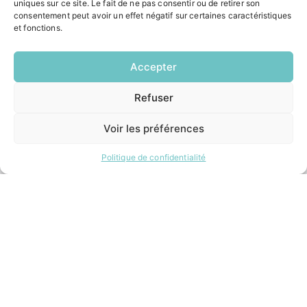
Jeudi:
uniques sur ce site. Le fait de ne pas consentir ou de retirer son
8h30 – 12h00 / 14h00 – 18h00
consentement peut avoir un effet négatif sur certaines caractéristiques
et fonctions.
Vendredi:
8h30 – 12h00 / 14h00 – 16h30
Accepter
ACCÉS RAPIDES
Refuser
EN
Contacter la mairie
1 CLIC
Pôle santé
Voir les préférences
Le Saucatais
Formalités administratives
Politique de confidentialité
Restauration scolaire
Demander un composteur
INFORMATIONS LÉGALES
Mentions légales
Politique de confidentialité
Plan du site