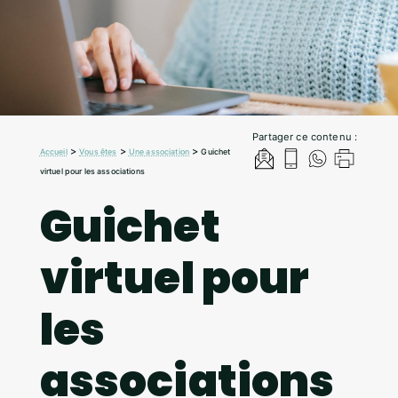
Partager ce contenu :
>
>
>
Accueil
Vous êtes
Une association
Guichet
virtuel pour les associations
Guichet
virtuel pour
les
associations