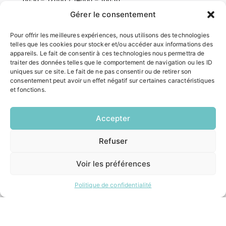
Gérer le consentement
ACCÉS RAPIDES
Pour offrir les meilleures expériences, nous utilisons des technologies
telles que les cookies pour stocker et/ou accéder aux informations des
Contacter la mairie
appareils. Le fait de consentir à ces technologies nous permettra de
Pôle santé
traiter des données telles que le comportement de navigation ou les ID
Le Saucatais
uniques sur ce site. Le fait de ne pas consentir ou de retirer son
consentement peut avoir un effet négatif sur certaines caractéristiques
Formalités administratives
et fonctions.
Restauration scolaire
Demander un composteur
Accepter
INFORMATIONS LÉGALES
Refuser
EN
1 CLIC
Mentions légales
Voir les préférences
Politique de confidentialité
Plan du site
Politique de confidentialité
ESPACE MUNICIPALITÉ