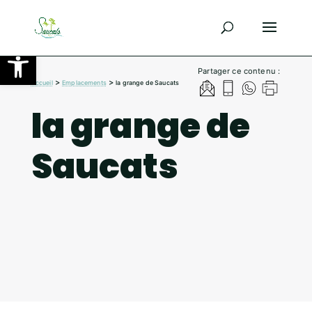
Ouvrir la barre d’outils
Partager ce contenu :
>
>
Accueil
Emplacements
la grange de Saucats
la grange de
Saucats