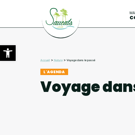
M
C
Ouvrir la barre d’outils
>
>
Accueil
Nature
Voyage dans le passé
L'AGENDA
Voyage dans