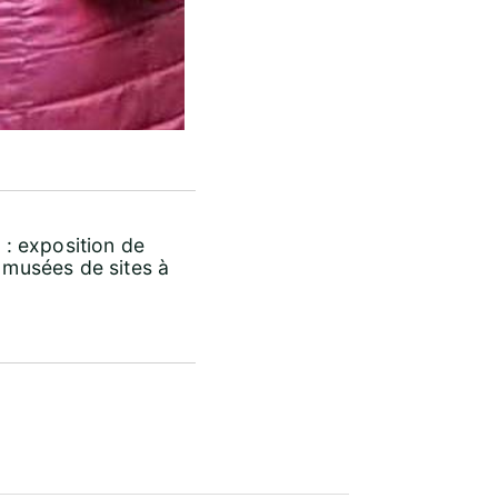
 : exposition de
s musées de sites à
Office 365
Outloo