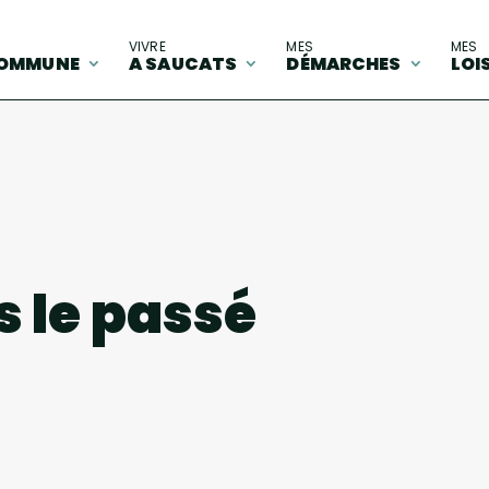
A
VIVRE
MES
MES
OMMUNE
A SAUCATS
DÉMARCHES
LOI
 le passé