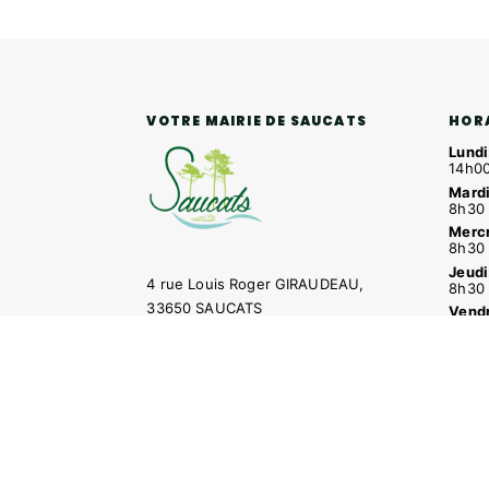
HOR
VOTRE MAIRIE DE SAUCATS
Lundi
14h00
Mardi
8h30 
Mercr
8h30 
Jeudi
4 rue Louis Roger GIRAUDEAU,
8h30 
33650 SAUCATS
Vendr
8h30 
Tél.
05 57 97 70 20
Mail.
mairie@saucats.fr
NOUS CONTACTER
Contacter la mairie
Pôle santé
Le Saucatai