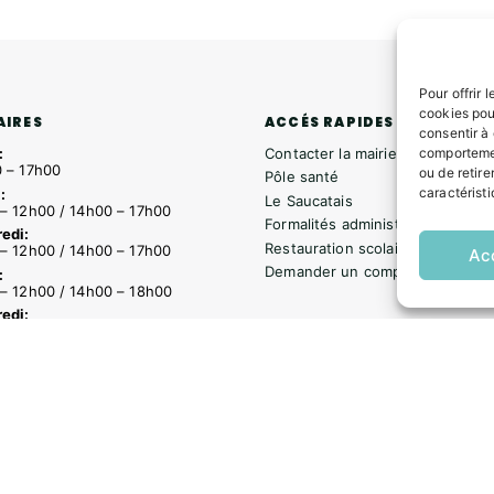
Pour offrir 
cookies pou
ACCÉS RAPIDES
AIRES
consentir à
Contacter la mairie
comportemen
:
 – 17h00
ou de retire
Pôle santé
caractéristi
:
Le Saucatais
– 12h00 / 14h00 – 17h00
Formalités administratives
edi:
Restauration scolaire
– 12h00 / 14h00 – 17h00
Ac
Demander un composteur
:
– 12h00 / 14h00 – 18h00
edi:
– 12h00 / 14h00 – 16h30
s
Formalités administratives
Restauration scolaire
Demander