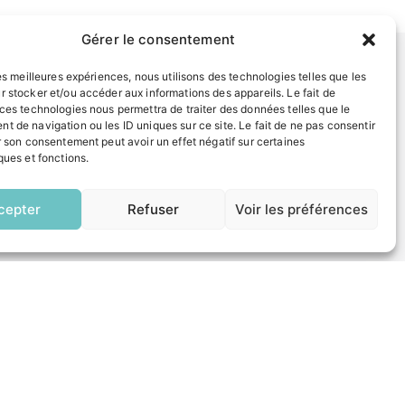
Gérer le consentement
les meilleures expériences, nous utilisons des technologies telles que les
r stocker et/ou accéder aux informations des appareils. Le fait de
INFORMATIONS LÉGALES
 ces technologies nous permettra de traiter des données telles que le
Mentions légales
t de navigation ou les ID uniques sur ce site. Le fait de ne pas consentir
r son consentement peut avoir un effet négatif sur certaines
Politique de confidentialité
ques et fonctions.
EN
Plan du site
1 CLIC
cepter
Refuser
Voir les préférences
ESPACE MUNICIPALITÉ
 un composteur