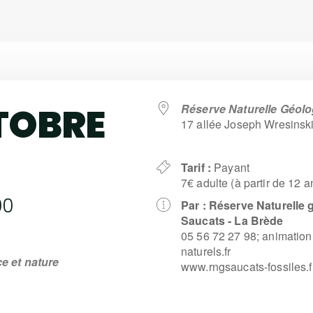
CTOBRE
Réserve Naturelle Géol
17 allée Joseph Wresinski
Tarif :
Payant
7€ adulte (à partir de 12 
00
Par :
Réserve Naturelle 
Saucats - La Brède
05 56 72 27 98; animatio
naturels.fr
e et nature
www.rngsaucats-fossiles.f