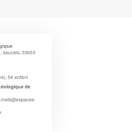
ogique
, saucats, 33650
ans), 5€ enfant
géologique de
n.rnslb@espaces-
r