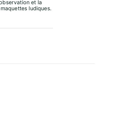
observation et la
 maquettes ludiques.
Office 365
Outloo