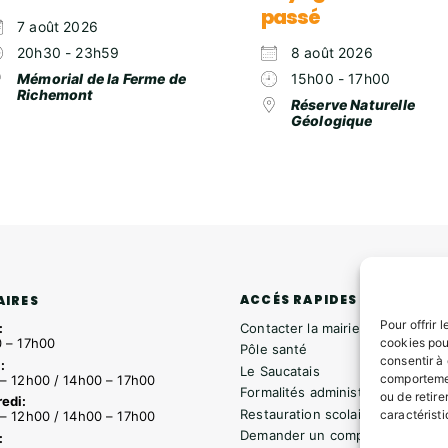
passé
7 août 2026
20h30 - 23h59
8 août 2026
Mémorial de la Ferme de
15h00 - 17h00
Richemont
Réserve Naturelle
Géologique
ACCÉS RAPIDES
AIRES
Pour offrir 
Contacter la mairie
:
cookies pou
 – 17h00
Pôle santé
consentir à
:
Le Saucatais
comportemen
– 12h00 / 14h00 – 17h00
Formalités administratives
ou de retire
edi:
Restauration scolaire
caractéristi
– 12h00 / 14h00 – 17h00
Demander un composteur
: