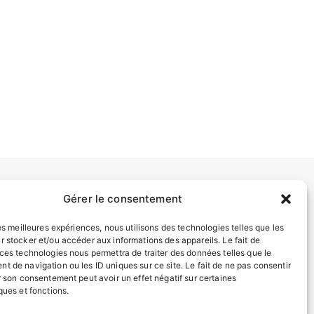
Gérer le consentement
INFORMATIONS LÉGALES
les meilleures expériences, nous utilisons des technologies telles que les
Mentions légales
r stocker et/ou accéder aux informations des appareils. Le fait de
Politique de confidentialité
 ces technologies nous permettra de traiter des données telles que le
Plan du site
t de navigation ou les ID uniques sur ce site. Le fait de ne pas consentir
r son consentement peut avoir un effet négatif sur certaines
ques et fonctions.
ESPACE MUNICIPALITÉ
EN