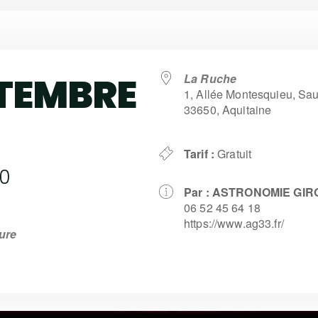
PTEMBRE
La Ruche
1, Allée Montesquieu, S
33650, Aquitaine
Tarif :
Gratuit
00
Par :
ASTRONOMIE GIR
06 52 45 64 18
https://www.ag33.fr/
ure