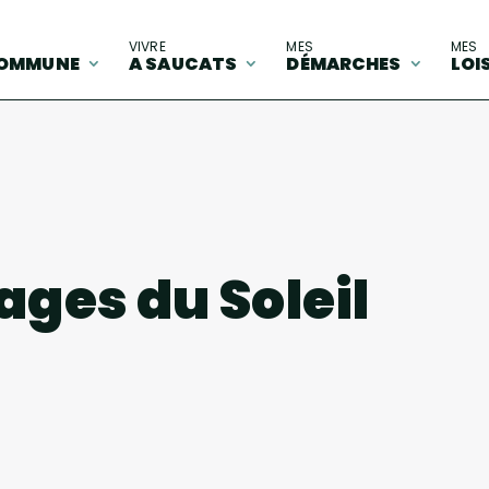
A
VIVRE
MES
MES
OMMUNE
A SAUCATS
DÉMARCHES
LOI
sages du Soleil