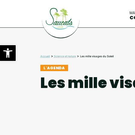
M
C
Ouvrir la barre d’outils
>
>
Accueil
Science et nature
Les mille visages du Soleil
L'AGENDA
Les mille vi