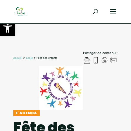
Ouvrir la barre d’outils
Partager ce contenu :
>
>
Accueil
Ecole
Fête des enfants
L'AGENDA
Fête des