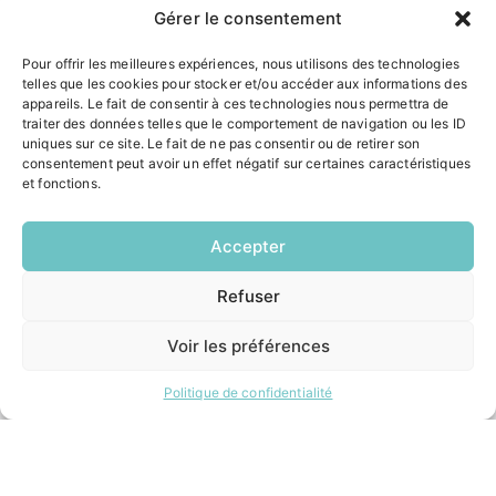
Gérer le consentement
NOUS CONTACTER
Pour offrir les meilleures expériences, nous utilisons des technologies
telles que les cookies pour stocker et/ou accéder aux informations des
HORAIRES
appareils. Le fait de consentir à ces technologies nous permettra de
traiter des données telles que le comportement de navigation ou les ID
Lundi:
14h00 – 17h00
uniques sur ce site. Le fait de ne pas consentir ou de retirer son
consentement peut avoir un effet négatif sur certaines caractéristiques
Mardi:
8h30 – 12h00 / 14h00 – 17h00
et fonctions.
Mercredi:
8h30 – 12h00 / 14h00 – 17h00
Accepter
Jeudi:
8h30 – 12h00 / 14h00 – 18h00
Vendredi:
Refuser
EN
8h30 – 12h00 / 14h00 – 16h30
1 CLIC
Voir les préférences
ACCÉS RAPIDES
Politique de confidentialité
Contacter la mairie
Pôle santé
Le Saucatais
Formalités administratives