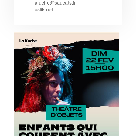
laruche@saucats.fr
festik.net