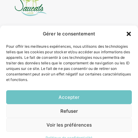
4 rue Louis Roger GIRAUDEAU,
Gérer le consentement
33650 SAUCATS
Tél.
05 57 97 70 20
Pour offrir les meilleures expériences, nous utilisons des technologies
telles que les cookies pour stocker et/ou accéder aux informations des
Mail.
mairie@saucats.fr
appareils. Le fait de consentir à ces technologies nous permettra de
traiter des données telles que le comportement de navigation ou les ID
NOUS CONTACTER
uniques sur ce site. Le fait de ne pas consentir ou de retirer son
consentement peut avoir un effet négatif sur certaines caractéristiques
et fonctions.
HORAIRES
Lundi:
Accepter
14h00 – 17h00
Mardi:
Refuser
8h30 – 12h00 / 14h00 – 17h00
EN
1 CLIC
Mercredi:
8h30 – 12h00 / 14h00 – 17h00
Voir les préférences
Jeudi:
8h30 – 12h00 / 14h00 – 18h00
Politique de confidentialité