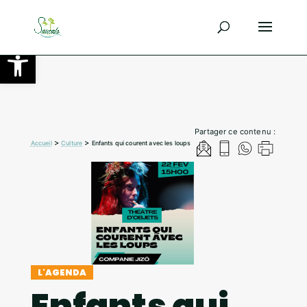
Ouvrir la barre d’outils
Partager ce contenu :
>
>
Accueil
Culture
Enfants qui courent avec les loups
L'AGENDA
Enfants qui