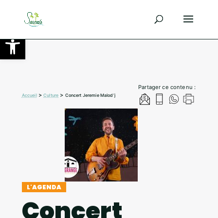
Ouvrir la barre d’outils
Partager ce contenu :
>
>
Accueil
Culture
Concert Jeremie Malod’j
L'AGENDA
Concert