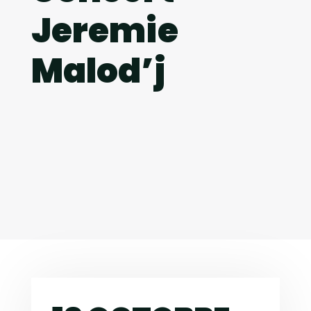
Jeremie
Malod’j