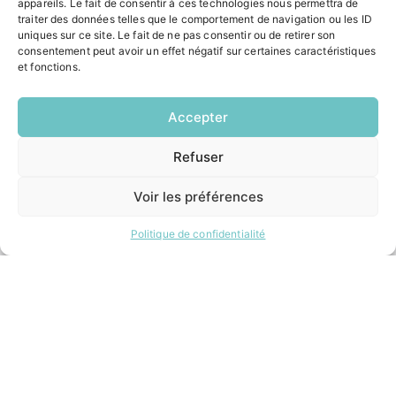
appareils. Le fait de consentir à ces technologies nous permettra de
Lundi:
14h00 – 17h00
traiter des données telles que le comportement de navigation ou les ID
uniques sur ce site. Le fait de ne pas consentir ou de retirer son
Mardi:
8h30 – 12h00 / 14h00 – 17h00
consentement peut avoir un effet négatif sur certaines caractéristiques
et fonctions.
Mercredi:
8h30 – 12h00 / 14h00 – 17h00
Jeudi:
Accepter
8h30 – 12h00 / 14h00 – 18h00
Vendredi:
8h30 – 12h00 / 14h00 – 16h30
Refuser
EN
1 CLIC
Voir les préférences
ACCÉS RAPIDES
Contacter la mairie
Politique de confidentialité
Pôle santé
Le Saucatais
Formalités administratives
Restauration scolaire
Demander un composteur
INFORMATIONS LÉGALES