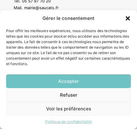
Tél.
05 57 97 70 20
Mail.
mairie@saucats.fr
Gérer le consentement
NOUS CONTACTER
Pour offrir les meilleures expériences, nous utilisons des technologies
telles que les cookies pour stocker et/ou accéder aux informations des
HORAIRES
appareils. Le fait de consentir à ces technologies nous permettra de
traiter des données telles que le comportement de navigation ou les ID
Lundi:
uniques sur ce site. Le fait de ne pas consentir ou de retirer son
14h00 – 17h00
consentement peut avoir un effet négatif sur certaines caractéristiques
Mardi:
et fonctions.
8h30 – 12h00 / 14h00 – 17h00
Mercredi:
8h30 – 12h00 / 14h00 – 17h00
Accepter
Jeudi:
8h30 – 12h00 / 14h00 – 18h00
Refuser
Vendredi:
EN
8h30 – 12h00 / 14h00 – 16h30
1 CLIC
Voir les préférences
ACCÉS RAPIDES
Politique de confidentialité
Contacter la mairie
Pôle santé