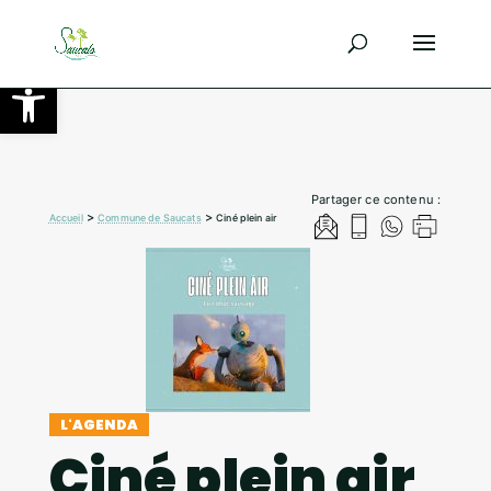
Ouvrir la barre d’outils
Partager ce contenu :
>
>
Accueil
Commune de Saucats
Ciné plein air
L'AGENDA
Ciné plein air