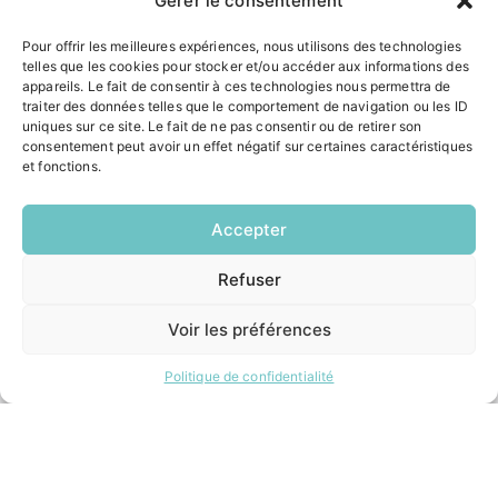
Gérer le consentement
Tél.
05 57 97 70 20
Mail.
mairie@saucats.fr
Pour offrir les meilleures expériences, nous utilisons des technologies
telles que les cookies pour stocker et/ou accéder aux informations des
appareils. Le fait de consentir à ces technologies nous permettra de
NOUS CONTACTER
traiter des données telles que le comportement de navigation ou les ID
uniques sur ce site. Le fait de ne pas consentir ou de retirer son
consentement peut avoir un effet négatif sur certaines caractéristiques
HORAIRES
et fonctions.
Lundi:
14h00 – 17h00
Accepter
Mardi:
8h30 – 12h00 / 14h00 – 17h00
Refuser
Mercredi:
EN
8h30 – 12h00 / 14h00 – 17h00
1 CLIC
Jeudi:
Voir les préférences
8h30 – 12h00 / 14h00 – 18h00
Vendredi:
Politique de confidentialité
8h30 – 12h00 / 14h00 – 16h30
ACCÉS RAPIDES
Contacter la mairie