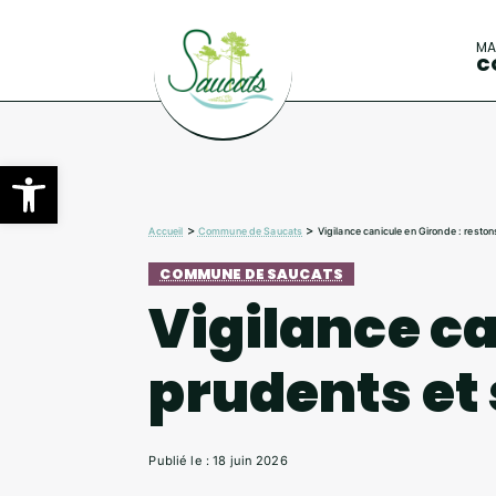
M
C
Ouvrir la barre d’outils
>
>
Accueil
Commune de Saucats
Vigilance canicule en Gironde : reston
COMMUNE DE SAUCATS
Vigilance ca
prudents et 
Publié le : 18 juin 2026