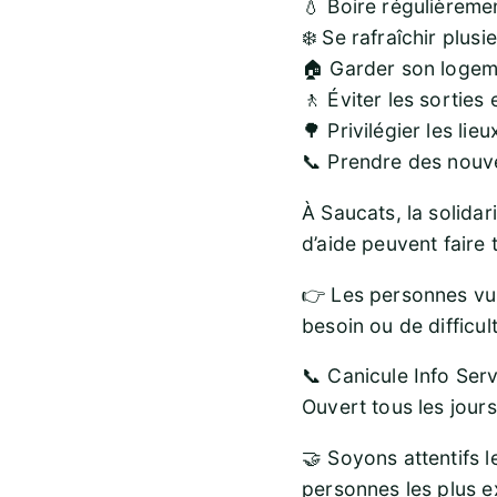
💧 Boire régulièreme
❄️ Se rafraîchir plusi
🏠 Garder son logeme
🚶 Éviter les sorties
🌳 Privilégier les lieu
📞 Prendre des nouve
À Saucats, la solidar
d’aide peuvent faire 
👉 Les personnes vul
besoin ou de difficult
📞 Canicule Info Ser
Ouvert tous les jour
🤝 Soyons attentifs l
personnes les plus 