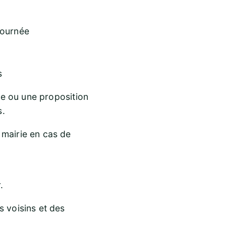
journée
s
s
ite ou une proposition
s.
 mairie en cas de
.
s voisins et des