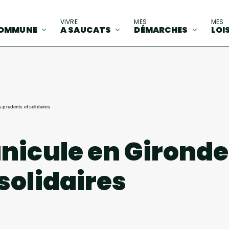
A
VIVRE
MES
MES
OMMUNE
A SAUCATS
DÉMARCHES
LOI
s prudents et solidaires
nicule en Gironde
solidaires