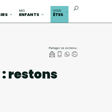
MES
VOUS
SIRS
ENFANTS
ÊTES
Partager ce contenu :
 : restons