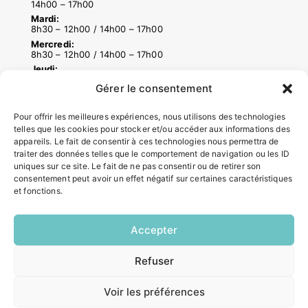
14h00 – 17h00
Mardi:
8h30 – 12h00 / 14h00 – 17h00
Mercredi:
8h30 – 12h00 / 14h00 – 17h00
Jeudi:
8h30 – 12h00 / 14h00 – 18h00
Gérer le consentement
Vendredi:
8h30 – 12h00 / 14h00 – 16h30
Pour offrir les meilleures expériences, nous utilisons des technologies
telles que les cookies pour stocker et/ou accéder aux informations des
appareils. Le fait de consentir à ces technologies nous permettra de
ACCÉS RAPIDES
traiter des données telles que le comportement de navigation ou les ID
uniques sur ce site. Le fait de ne pas consentir ou de retirer son
Contacter la mairie
consentement peut avoir un effet négatif sur certaines caractéristiques
Pôle santé
et fonctions.
Le Saucatais
Formalités administratives
Accepter
Restauration scolaire
Demander un composteur
Refuser
EN
1 CLIC
INFORMATIONS LÉGALES
Voir les préférences