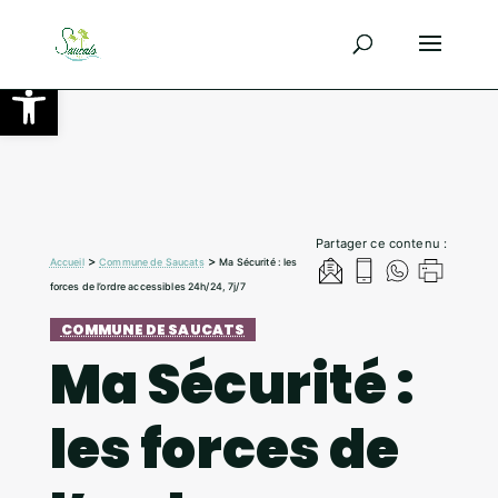
Ouvrir la barre d’outils
Partager ce contenu :
>
>
Accueil
Commune de Saucats
Ma Sécurité : les
forces de l’ordre accessibles 24h/24, 7j/7
COMMUNE DE SAUCATS
Ma Sécurité :
les forces de