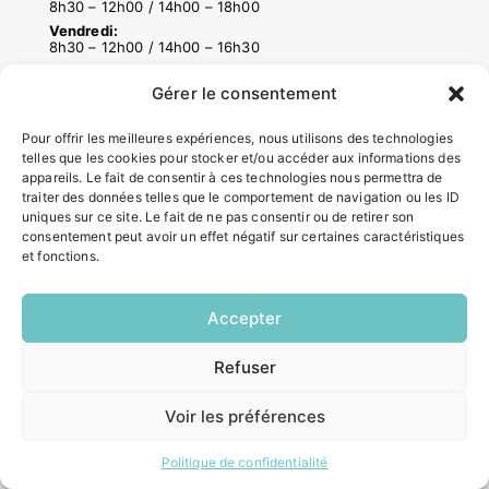
8h30 – 12h00 / 14h00 – 18h00
Vendredi:
8h30 – 12h00 / 14h00 – 16h30
Gérer le consentement
ACCÉS RAPIDES
Pour offrir les meilleures expériences, nous utilisons des technologies
Contacter la mairie
telles que les cookies pour stocker et/ou accéder aux informations des
Pôle santé
appareils. Le fait de consentir à ces technologies nous permettra de
traiter des données telles que le comportement de navigation ou les ID
Le Saucatais
uniques sur ce site. Le fait de ne pas consentir ou de retirer son
Formalités administratives
consentement peut avoir un effet négatif sur certaines caractéristiques
Restauration scolaire
et fonctions.
Demander un composteur
Accepter
INFORMATIONS LÉGALES
Refuser
EN
Mentions légales
1 CLIC
Politique de confidentialité
Voir les préférences
Plan du site
Politique de confidentialité