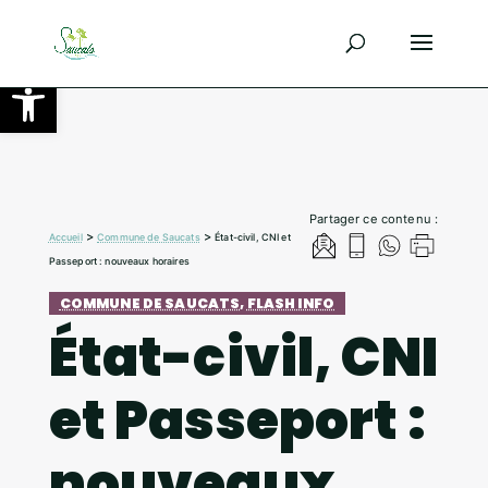
Ouvrir la barre d’outils
Partager ce contenu :
>
>
Accueil
Commune de Saucats
État-civil, CNI et
Passeport : nouveaux horaires
COMMUNE DE SAUCATS
,
FLASH INFO
État-civil, CNI
et Passeport :
nouveaux