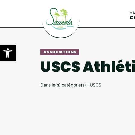
M
C
Ouvrir la barre d’outils
ASSOCIATIONS
USCS Athlé
Dans le(s) catégorie(s) : USCS