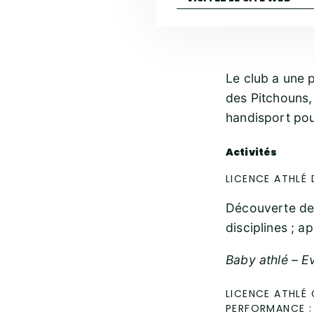
Le club a une p
des Pitchouns, 
handisport pou
Activités
LICENCE ATHLÉ 
Découverte des
disciplines ; a
Baby athlé – Ev
LICENCE ATHLÉ
PERFORMANCE :