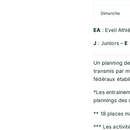
Dimanche
EA
: Eveil Athl
J
: Juniors –
E
Un planning de
transmis par m
fédéraux établi
*Les entrainem
plannings des
** 18 places 
*** Les activit