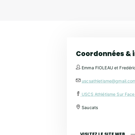
Coordonnées & 
Emma FIOLEAU et Fredér
uscsathletisme@gmail.co
USCS Athlétisme Sur Fac
Saucats
VISITEZ LE SITE WEB