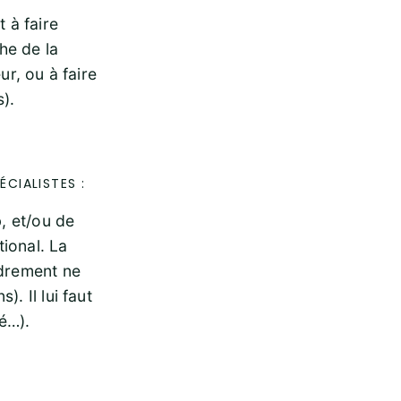
t à faire
he de la
ur, ou à faire
).
ÉCIALISTES :
b, et/ou de
ional. La
adrement ne
. Il lui faut
é…).