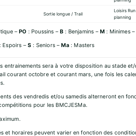
Loisirs Run
Sortie longue / Trail
planning
étique –
PO
: Poussins –
B
: Benjamins –
M
: Minimes 
: Espoirs –
S
: Seniors –
Ma
: Masters
s entrainements sera à votre disposition au stade et
ail courant octobre et courant mars, une fois les cale
s.
ents des vendredis et/ou samedis alterneront en fon
 compétitions pour les BMCJESMa.
maximum.
és et horaires peuvent varier en fonction des conditio