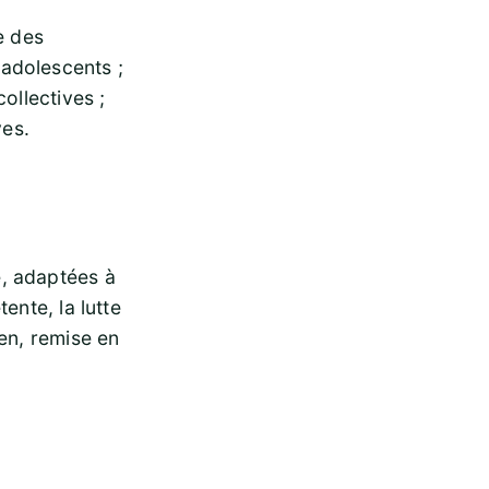
e des
adolescents ;
ollectives ;
ves.
é, adaptées à
ente, la lutte
ien, remise en