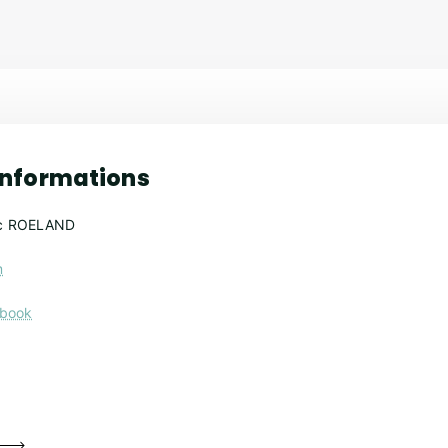
informations
ic ROELAND
m
ebook