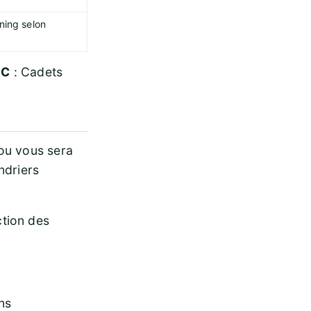
ning selon
–
C
: Cadets
/ou vous sera
ndriers
ction des
ns