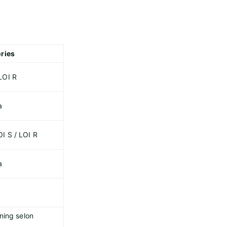
ries
LOI R
a
I S / LOI R
a
ning selon