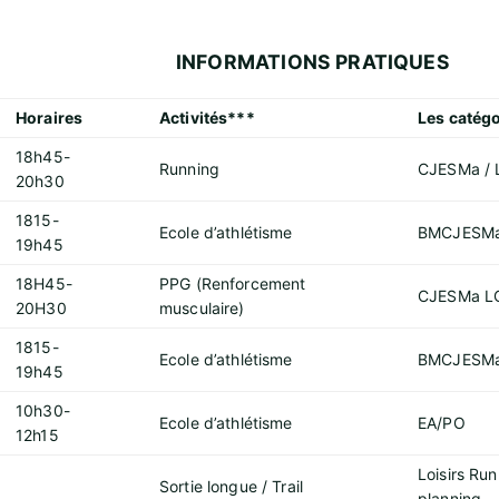
INFORMATIONS PRATIQUES
Horaires
Activités***
Les catégo
18h45-
Running
CJESMa / 
20h30
1815-
Ecole d’athlétisme
BMCJESM
19h45
18H45-
PPG (Renforcement
CJESMa LO
20H30
musculaire)
1815-
Ecole d’athlétisme
BMCJESM
19h45
10h30-
Ecole d’athlétisme
EA/PO
12h15
Loisirs Run
Sortie longue / Trail
planning